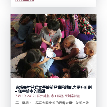
柬埔寨村莊婦女學齡前兒童陪讀能力提升計劃
– 無字繪本的回顧
|
國外計劃
志工服務
柬埔寨計劃
7 月 10, 2019
,
,
再一星期，一群暨大國比系的青春大學生就將出發