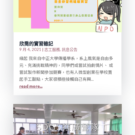
欣喬的實習雜記
|
志工服務
訊息公告
9 月 4, 2021
,
緣起 我來自中正大學傳播學系，系上風氣是自由多
元、充滿挑戰精神的，同學們或嘗試拍劇情片、 或
嘗試製作新聞參加競賽，也有人微型創業在學校賣
起手工甜點，大家很積極接觸自己有興...
read more...