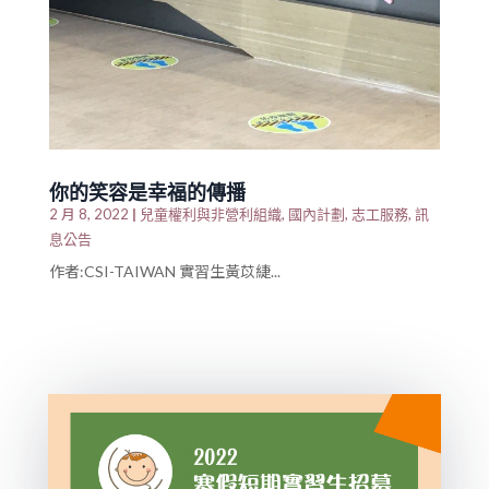
你的笑容是幸福的傳播
|
兒童權利與非營利組織
國內計劃
志工服務
訊
2 月 8, 2022
,
,
,
息公告
作者:CSI-TAIWAN 實習生黃苡緁...