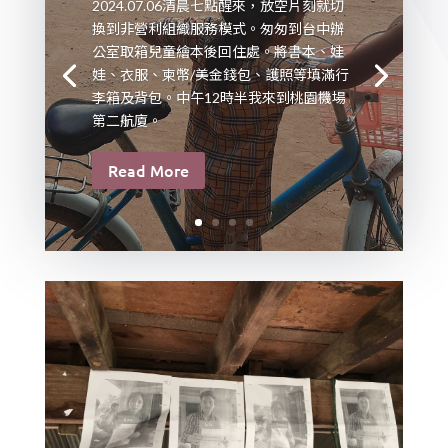
2024.07.06清晨七點醒來，放空片刻就切
換到非營利組織服務模式。匆匆到台中辦
公室取箱兒童繪本後回住處。將書本、娃
娃、衣服、柬幣/美金錢包、護照等填滿行
李箱及背包。中午12時半我來到桃園機場
第二航廈。
Read More