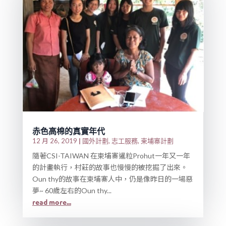
赤色高棉的真實年代
|
國外計劃
志工服務
柬埔寨計劃
12 月 26, 2019
,
,
隨著CSI-TAIWAN 在柬埔寨暹粒Prohut一年又一年
的計畫執行，村莊的故事也慢慢的被挖掘了出來。
Oun thy的故事在柬埔寨人中，仍是像昨日的一場惡
夢~ 60歲左右的Oun thy...
read more...