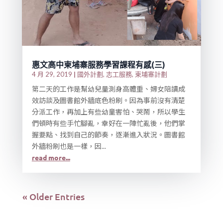
惠文高中柬埔寨服務學習課程有感(三)
|
國外計劃
志工服務
柬埔寨計劃
4 月 29, 2019
,
,
第二天的工作是幫幼兒量測身高體重、婦女陪讀成
效訪談及圖書館外牆底色粉刷。因為事前沒有清楚
分派工作，再加上有些幼童害怕、哭鬧，所以學生
們頓時有些手忙腳亂，幸好在一陣忙亂後，他們掌
握要點、找到自己的節奏，逐漸進入狀況。圖書館
外牆粉刷也是一樣，因...
read more...
« Older Entries