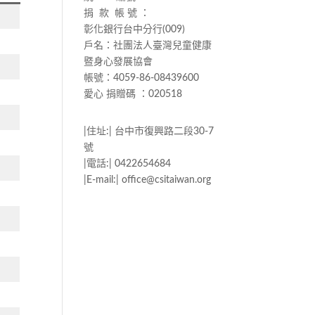
捐 款 帳 號 ：
彰化銀行台中分行(009)
戶名：社團法人臺灣兒童健康
暨身心發展協會
帳號：4059-86-08439600
愛心 捐贈碼 ：020518
|住址:| 台中市復興路二段30-7
號
|電話:| 0422654684
|E-mail:| office@csitaiwan.org