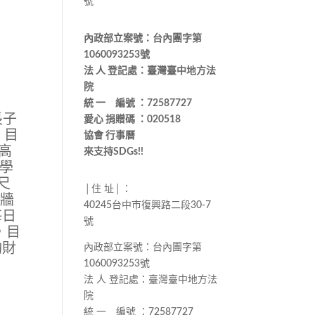
號
內政部立案號：台內團字第
1060093253號
法 人 登記處：臺灣臺中地方法
院
統 一 編號 ：72587727
長子
愛心 捐贈碼 ：020518
，目
協會 行事曆
k高
來支持SDGs!!
入學
尺
│住 址│：
與牆
40245台中市復興路二段30-7
每日
號
，目
夠財
內政部立案號：台內團字第
1060093253號
法 人 登記處：臺灣臺中地方法
院
統 一 編號 ：72587727