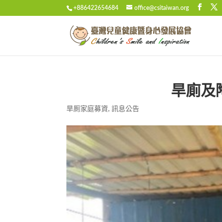
+886422654684
office@csitaiwan.org
旱廁及
旱厠家庭募資
,
訊息公告