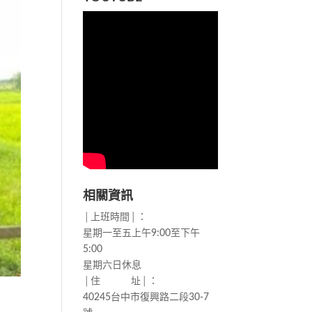
相關資訊
│上班時間│：
星期一至五上午9:00至下午
5:00
星期六日休息
│住 址│：
40245台中市復興路二段30-7