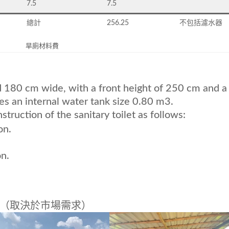
7.5
7.5
總計
256.25
不包括濾水器
旱廁材料費
nd 180 cm wide, with a front height of 250 cm and a
des an internal water tank size 0.80 m3.
struction of the sanitary toilet as follows:
on.
on.
美元（取決於市場需求）