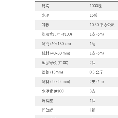
磚塊
1000塊
水泥
15袋
鋅板
10.50 平方公尺
塑膠管尺寸 (#100)
1支 (6m)
鐵門 (60x180 cm)
1扇
鐵材 (40x80 mm)
1支 (6m)
塑膠彎頭 (#100)
2個
螺絲 (15mm)
0.5 公斤
鐵材 (25x25 mm)
2支 (6m)
水泥管 (#100)
3支
馬桶座
1個
門餃鏈
1組