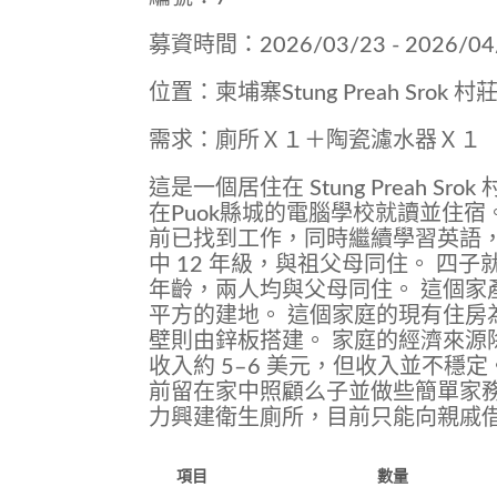
募資時間：2026/03/23 - 2026/04
位置：柬埔寨Stung Preah Srok 村
需求：廁所Ｘ１＋陶瓷濾水器Ｘ１
這是一個居住在 Stung Preah S
在Puok縣城的電腦學校就讀並住宿。
前已找到工作，同時繼續學習英語，目前
中 12 年級，與祖父母同住。 四子就讀於
年齡，兩人均與父母同住。 這個家產擁有
平方的建地。 這個家庭的現有住房為
壁則由鋅板搭建。 家庭的經濟來
收入約 5–6 美元，但收入並不穩
前留在家中照顧么子並做些簡單家
力興建衛生廁所，目前只能向親戚
項目
數量