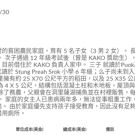
/30
莊
rok 村的貧困農民家庭，育有 5 名子女（3 男 2 女）。 
 次子通過 12 年級考試後（曾是 KAKO 獎助生）
借住於 KAKO 負責人家中。 三子 就讀於Puo
 Stung Preah Srok 小學 6 年級；么子尚未到
約 25 X70 公尺平方的稻田，以及 25 X35 公
 4 X 5 公尺，結構包括混凝土柱和木地板，屋頂
源除了務農，父親會在洞里薩湖捕魚並在村裡販售，
定。 家庭的女主人已患病兩年多，無法從事粗重工作
務。 由於家庭優先支持孩子接受教育，因此沒有足
借用廁所。
單位成本(美金)
總成本(美金)
備註