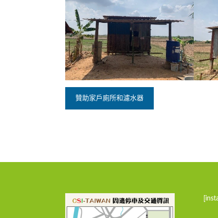
贊助家戶廁所和濾水器
[ins