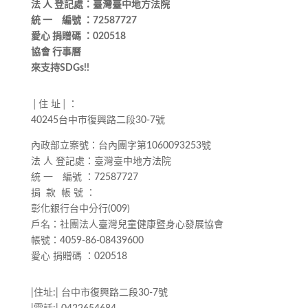
法 人 登記處：臺灣臺中地方法院
統 一 編號 ：72587727
愛心 捐贈碼 ：020518
協會 行事曆
來支持SDGs!!
│住 址│：
40245台中市復興路二段30-7號
內政部立案號：台內團字第1060093253號
法 人 登記處：臺灣臺中地方法院
統 一 編號 ：72587727
捐 款 帳 號 ：
彰化銀行台中分行(009)
戶名：社團法人臺灣兒童健康暨身心發展協會
帳號：4059-86-08439600
愛心 捐贈碼 ：020518
|住址:| 台中市復興路二段30-7號