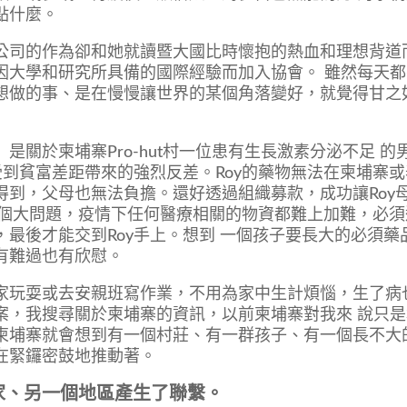
點什麼。
公司的作為卻和她就讀暨大國比時懷抱的熱血和理想背道
因大學和研究所具備的國際經驗而加入協會。 雖然每天都
想做的事、是在慢慢讓世界的某個角落變好，就覺得甘之
關於柬埔寨Pro-hut村一位患有生長激素分泌不足 的
受到貧富差距帶來的強烈反差。Roy的藥物無法在柬埔寨或
得到，父母也無法負擔。還好透過組織募款，成功讓Roy
是個大問題，疫情下任何醫療相關的物資都難上加難，必須
最後才能交到Roy手上。想到 一個孩子要長大的必須藥
有難過也有欣慰。
家玩耍或去安親班寫作業，不用為家中生計煩惱，生了病
案，我搜尋關於柬埔寨的資訊，以前柬埔寨對我來 說只是
柬埔寨就會想到有一個村莊、有一群孩子、有一個長不大
在緊鑼密鼓地推動著。
家、另一個地區產生了聯繫。