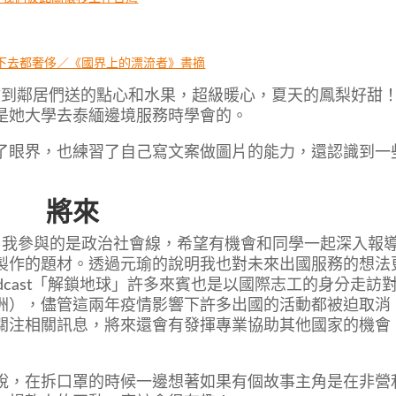
下去都奢侈／《國界上的漂流者》書摘
收到鄰居們送的點心和水果，超級暖心，夏天的鳳梨好甜
是她大學去泰緬邊境服務時學會的。
了眼界，也練習了自己寫文案做圖片的能力，還認識到一
將來
，我參與的是政治社會線，希望有機會和同學一起深入報
製作的題材。透過元瑜的說明我也對未來出國服務的想法
dcast「解鎖地球」許多來賓也是以國際志工的身分走訪
洲），儘管這兩年疫情影響下許多出國的活動都被迫取消
關注相關訊息，將來還會有發揮專業協助其他國家的機會
說，在拆口罩的時候一邊想著如果有個故事主角是在非營