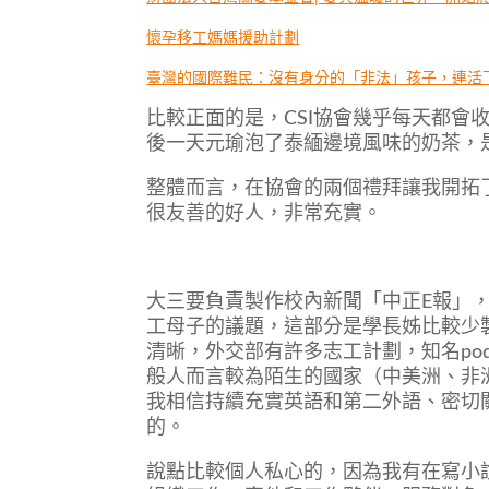
懷孕移工媽媽援助計劃
臺灣的國際難民：沒有身分的「非法」孩子，連活
比較正面的是，CSI協會幾乎每天都會
後一天元瑜泡了泰緬邊境風味的奶茶，
整體而言，在協會的兩個禮拜讓我開拓
很友善的好人，非常充實。
大三要負責製作校內新聞「中正E報」
工母子的議題，這部分是學長姊比較少
清晰，外交部有許多志工計劃，知名po
般人而言較為陌生的國家（中美洲、非
我相信持續充實英語和第二外語、密切
的。
說點比較個人私心的，因為我有在寫小