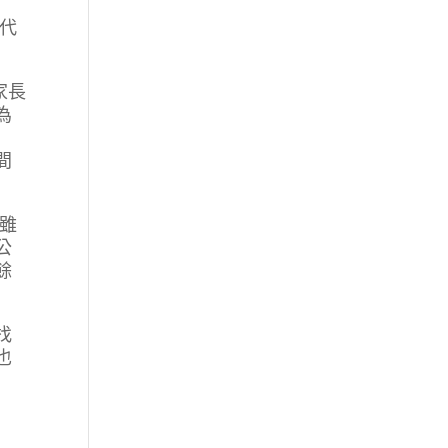
代
家長
為
間
雖
公
餘
找
也