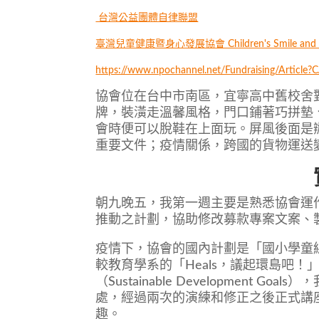
台灣公益團體自律聯盟
臺灣兒童健康暨身心發展協會 Children's Smile and In
https://www.npochannel.net/Fundraising/Artic
協會位在台中市南區，宜寧高中舊校舍對
牌，裝潢走溫馨風格，門口鋪著巧拼墊
會時便可以脫鞋在上面玩。屏風後面是
重要文件；疫情關係，跨國的貨物運送
朝九晚五，我第一週主要是熟悉協會運
推動之計劃，協助修改募款專案文案、製作
疫情下，協會的國內計劃是「國小學童線
較教育學系的「Heals，議起環島吧
（Sustainable Developmen
處，經過兩次的演練和修正之後正式講
趣。