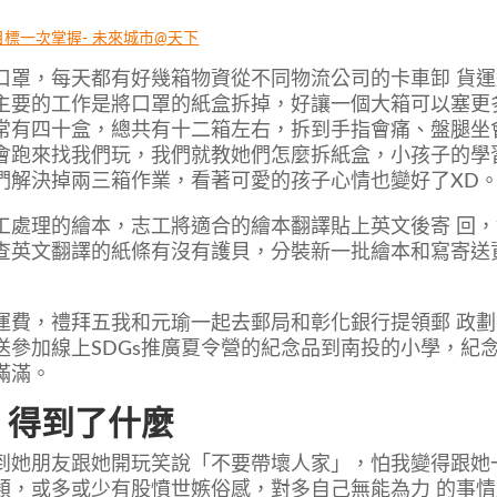
項目標一次掌握- 未來城市@天下
口罩，每天都有好幾箱物資從不同物流公司的卡車卸 貨運
主要的工作是將口罩的紙盒拆掉，好讓一個大箱可以塞更
常有四十盒，總共有十二箱左右，拆到手指會痛、盤腿坐
會跑來找我們玩，我們就教她們怎麼拆紙盒，小孩子的學
們解決掉兩三箱作業，看著可愛的孩子心情也變好了XD
工處理的繪本，志工將適合的繪本翻譯貼上英文後寄 回，
查英文翻譯的紙條有沒有護貝，分裝新一批繪本和寫寄送
運費，禮拜五我和元瑜一起去郵局和彰化銀行提領郵 政劃
參加線上SDGs推廣夏令營的紀念品到南投的小學，紀
滿滿。
得到了什麼
到她朋友跟她開玩笑說「不要帶壞人家」，怕我變得跟她
類，或多或少有股憤世嫉俗感，對多自己無能為力 的事情