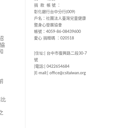
捐 款 帳 號 ：
彰化銀行台中分行(009)
戶名：社團法人臺灣兒童健康
暨身心發展協會
帳號：4059-86-08439600
招
愛心 捐贈碼 ：020518
協
和
|住址:| 台中市復興路二段30-7
號
|電話:| 0422654684
|E-mail:| office@csitaiwan.org
前
與比
之