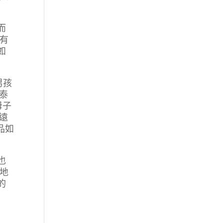
而
有
如
男孩
泰
母子
遠
品如
也
地
的