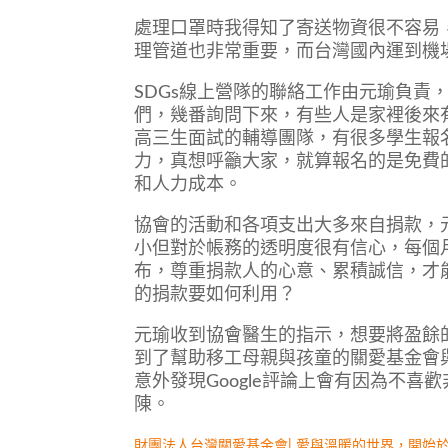
處理口罩時我得知了寄送物資很不容易
理管道也非常重要，而台灣國內運到機
SDGs線上營隊的聯絡工作由元瑜負責
們，幾番詢問下來，有些人是家裡後來
高三生面試的輔導團隊，有很多學生報
力，真想呼籲大家，就算報名的是免費
和人力成本。
協會的活動和各項支出大多來自捐款，
小但對於帳務的透明度很有信心，每個
布，尊重捐款人的心意、累積誠信，才
的捐款要如何利用？
元瑜收到協會醫生的指示，想要將盈餘
到了幫助移工母親與孩童的關愛基金會
意外發現Google評論上會有因為不
陳。
財團法人台灣關愛基金會| 愛與溫暖的世界，開始