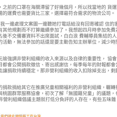
，之前的口罩在海關滯留了好幾個月，所以找當地的 貨運
場的運費也需要貨比三家，選擇最符合需求的物流公司。
，我一邊處理文案圖一邊聽她打電話給沒有回寄確認 信的
有其他規劃而不打算繼續參加了。我想起四月時參加免費
名後不交備審資料不出席面試，白白浪 費輔導員集結的人
的活動，無法參加的話還是要主動告知主辦單位，減少時
元瑜強調非營利組織的收入來源以及自律的重要性， 協會
月都會公開捐款徵信、寄出感謝信，每季每年的財報都會
能讓捐款持續穩定。那非營利組織的收入扣除掉支出，剩
的捐款捐給其它在推廣兒童相關福利的非營利組織，輾轉
與桃園群眾服務協會，初次了解「無國籍兒童」的議題，
喜歡非營利組織倡議主題就打低分負評的人存在，有些五味雜
於我們彼此關懷
移工在台灣