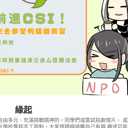
緣起
自由多元、充滿挑戰精神的，同學們或嘗試拍劇情片、 或
在學校賣起手工甜點，大家很積極接觸自己有興 趣或可能