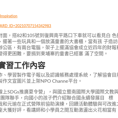
spiration
le?CARD_ID=20210707154342983
面，搭82和105號到復興南平路口下車就可以看見白 色
、擺著一些玩具和一個放滿童書的大書櫃，當有孩 子造訪
辦公區，有兩台電腦，架子上擺滿協會成立近四年的財報
變得更困難，要捐到柬埔寨的童書已經塞 滿了空間。
實習工作內容
作、學習製作電子報以及認識帳務處理系統，了解協會目
文宣圖片並上架NPO Channe平台。
上SDGs推廣夏令營」，與國立暨南國際大學國際文教
！」團隊聯手，向國小的孩子們介紹聯合國永續發展目 標
t Goals），我和元瑜在正式營隊前協助演練，回饋活動體驗與可改進
座大獲好評，看講師和小學員之間互動激盪出火花相當有