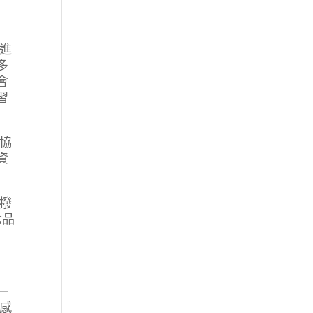
進
多
會
習
。
協
資
撥
念品
一
感