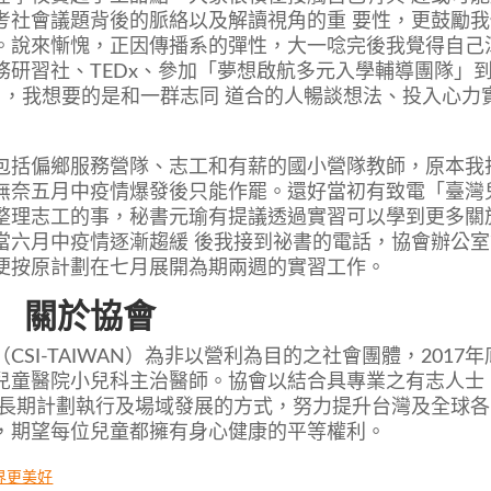
考社會議題背後的脈絡以及解讀視角的重 要性，更鼓勵我
。說來慚愧，正因傳播系的彈性，大一唸完後我覺得自己
研習社、TEDx、參加「夢想啟航多元入學輔導團隊」
白，我想要的是和一群志同 道合的人暢談想法、投入心力
包括偏鄉服務營隊、志工和有薪的國小營隊教師，原本我
無奈五月中疫情爆發後只能作罷。還好當初有致電「臺灣
整理志工的事，秘書元瑜有提議透過實習可以學到更多關
當六月中疫情逐漸趨緩 後我接到祕書的電話，協會辦公室
便按原計劃在七月展開為期兩週的實習工作。
關於協會
SI-TAIWAN）為非以營利為目的之社會團體，2017年
兒童醫院小兒科主治醫師。協會以結合具專業之有志人士
、長期計劃執行及場域發展的方式，努力提升台灣及全球各
，期望每位兒童都擁有身心健康的平等權利。
界更美好