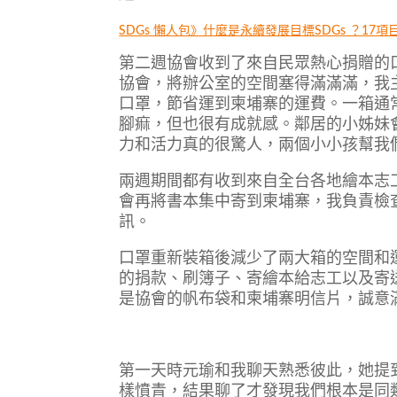
SDGs 懶人包》什麼是永續發展目標SDGs ？17
第二週協會收到了來自民眾熱心捐贈的
協會，將辦公室的空間塞得滿滿滿，我
口罩，節省運到柬埔寨的運費。一箱通
腳痲，但也很有成就感。鄰居的小姊妹
力和活力真的很驚人，兩個小小孩幫我
兩週期間都有收到來自全台各地繪本志
會再將書本集中寄到柬埔寨，我負責檢
訊。
口罩重新裝箱後減少了兩大箱的空間和
的捐款、刷簿子、寄繪本給志工以及寄送
是協會的帆布袋和柬埔寨明信片，誠意
第一天時元瑜和我聊天熟悉彼此，她提
樣憤青，結果聊了才發現我們根本是同