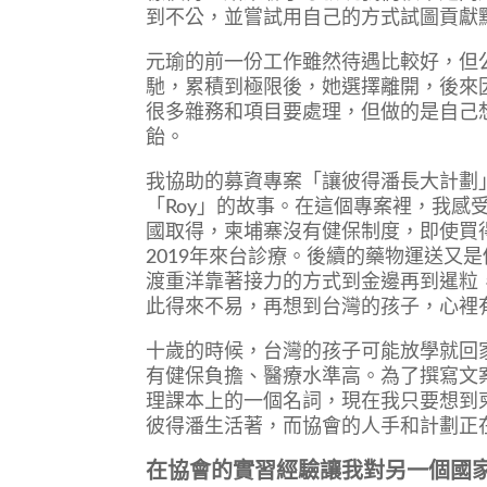
到不公，並嘗試用自己的方式試圖貢獻
元瑜的前一份工作雖然待遇比較好，但
馳，累積到極限後，她選擇離開，後來
很多雜務和項目要處理，但做的是自己
飴。
我協助的募資專案「讓彼得潘長大計劃」是
「Roy」的故事。在這個專案裡，我感
國取得，柬埔寨沒有健保制度，即使買
2019年來台診療。後續的藥物運送又
渡重洋靠著接力的方式到金邊再到暹粒，
此得來不易，再想到台灣的孩子，心裡
十歲的時候，台灣的孩子可能放學就回
有健保負擔、醫療水準高。為了撰寫文
理課本上的一個名詞，現在我只要想到
彼得潘生活著，而協會的人手和計劃正
在協會的實習經驗讓我對另一個國