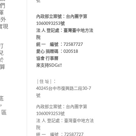
號
們
渾
內政部立案號：台內團字第
到外
1060093253號
實現
法 人 登記處：臺灣臺中地方法
院
統 一 編號 ：72587727
打
愛心 捐贈碼 ：020518
兒
協會 行事曆
於
來支持SDGs!!
算
│住 址│：
40245台中市復興路二段30-7
號
底
，
內政部立案號：台內團字第
 區
1060093253號
法 人 登記處：臺灣臺中地方法
院
統 一 編號 ：72587727