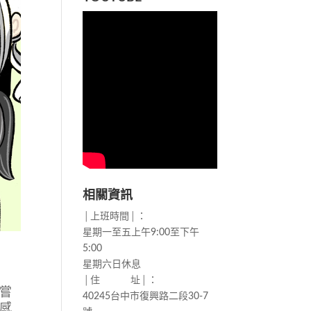
相關資訊
│上班時間│：
星期一至五上午9:00至下午
5:00
星期六日休息
│住 址│：
嘗
40245台中市復興路二段30-7
感